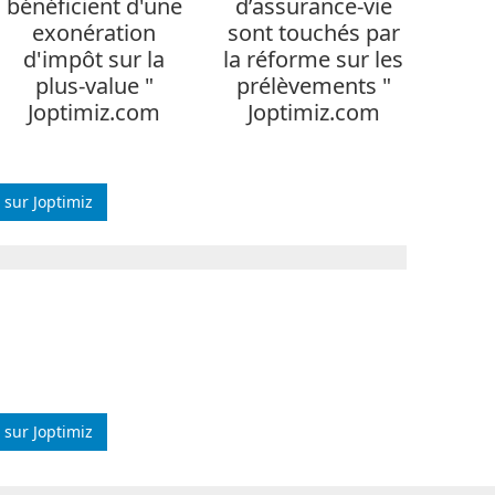
bénéficient d'une
d’assurance-vie
exonération
sont touchés par
d'impôt sur la
la réforme sur les
plus-value "
prélèvements "
Joptimiz.com
Joptimiz.com
 sur Joptimiz
s sur Joptimiz