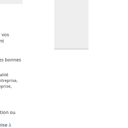
r vos
nt
les bonnes
alité
ntreprise,
eprise,
ation ou
umise
à