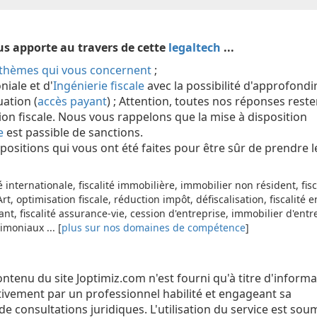
ous apporte au travers de cette
legaltech
...
thèmes qui vous concernent
;
iale et d'
Ingénierie fiscale
avec la possibilité d'approfondi
uation (
accès payant
) ; Attention, toutes nos réponses reste
tion fiscale. Nous vous rappelons que la mise à disposition
e
est passible de sanctions.
positions qui vous ont été faites pour être sûr de prendre 
té internationale, fiscalité immobilière, immobilier non résident, fisc
Art, optimisation fiscale, réduction impôt, défiscalisation, fiscalité e
eant, fiscalité assurance-vie, cession d'entreprise, immobilier d'entr
imoniaux ... [
plus sur nos domaines de compétence
]
ontenu du site Joptimiz.com n'est fourni qu'à titre d'inform
ativement par un professionnel habilité et engageant sa
s de consultations juridiques. L'utilisation du service est so