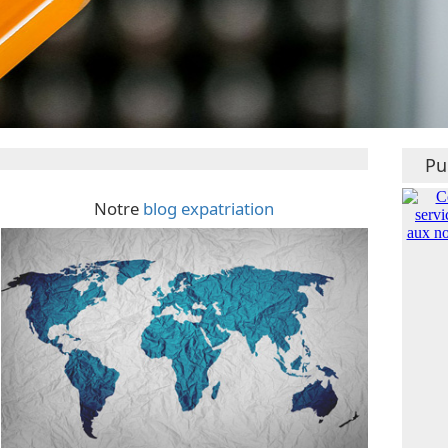
Pu
Notre
blog expatriation