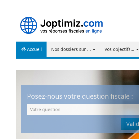
Aller
au
contenu
Accueil
Nos dossiers sur ...
Vos objectifs...
Posez-nous votre question fiscale :
Votre
question
: