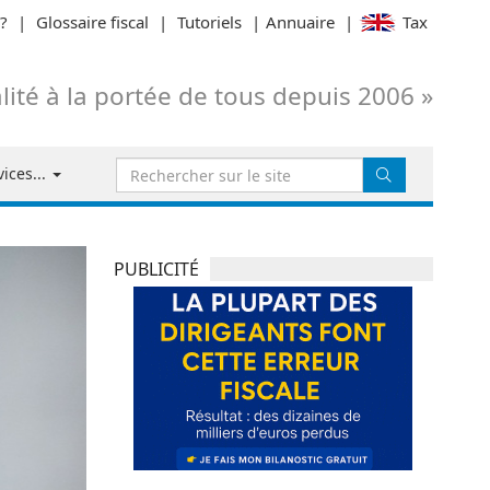
?
|
Glossaire fiscal
|
Tutoriels
|
Annuaire
|
Tax
alité à la portée de tous depuis 2006 »
Recherche
ices...
:
PUBLICITÉ