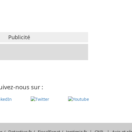
Publicité
uivez-nous sur :
r
/
Detaxtive.fr
/
FiscalExpat
/
Joptimiz.fr
|
CNIL
|
Avis et ré