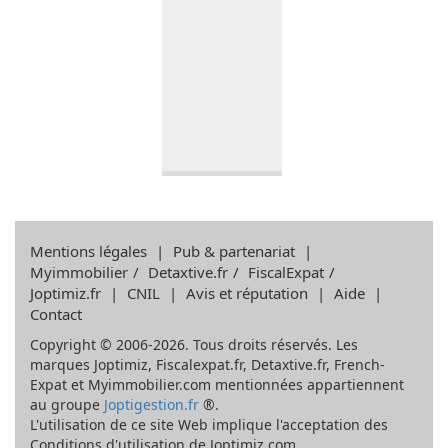
Mentions légales
|
Pub & partenariat
|
Myimmobilier
/
Detaxtive.fr
/
FiscalExpat
/
Joptimiz.fr
|
CNIL
|
Avis et réputation
|
Aide
|
Contact
Copyright © 2006-2026. Tous droits réservés. Les
marques Joptimiz, Fiscalexpat.fr, Detaxtive.fr, French-
Expat et Myimmobilier.com mentionnées appartiennent
au groupe
Joptigestion.fr
®.
L'utilisation de ce site Web implique l'acceptation des
Conditions d'utilisation de Joptimiz.com.