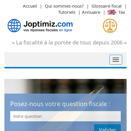
Aller
Accueil
|
Qui sommes-nous?
|
Glossaire fiscal
|
au
Tutoriels
|
Annuaire
|
Tax
contenu
« La fiscalité à la portée de tous depuis 2006 »
Posez-nous votre question fiscale :
Votre
question
: