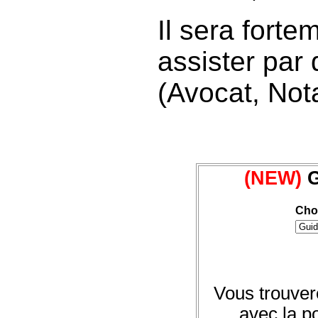
Il sera fort
assister par
(Avocat, Nota
(NEW)
G
Choi
Vous trouver
avec la po