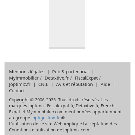
Mentions légales
|
Pub & partenariat
|
Myimmobilier
/
Detaxtive.fr
/
FiscalExpat
/
Joptimiz.fr
|
CNIL
|
Avis et réputation
|
Aide
|
Contact
Copyright © 2006-2026. Tous droits réservés. Les
marques Joptimiz, Fiscalexpat.fr, Detaxtive.fr, French-
Expat et Myimmobilier.com mentionnées appartiennent
au groupe
Joptigestion.fr
®.
L'utilisation de ce site Web implique l'acceptation des
Conditions d'utilisation de Joptimiz.com.