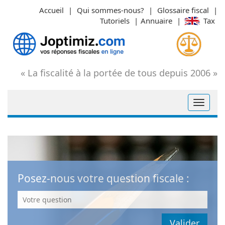
Aller
Accueil
|
Qui sommes-nous?
|
Glossaire fiscal
|
au
Tutoriels
|
Annuaire
|
Tax
contenu
« La fiscalité à la portée de tous depuis 2006 »
Posez-nous votre question fiscale :
Votre
question
: