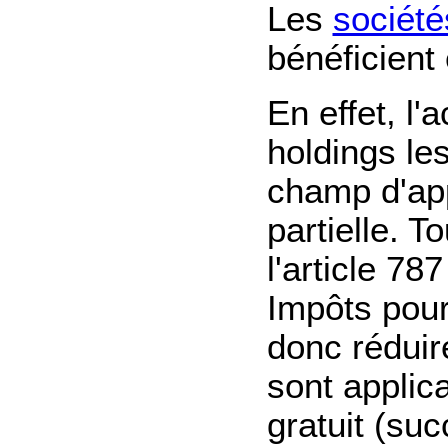
Les
société
bénéficient
En effet, l'
holdings le
champ d'app
partielle. T
l'article 7
Impôts pour 
donc réduir
sont applic
gratuit (su