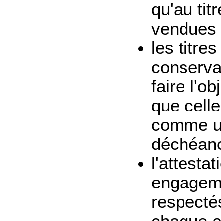
qu'au tit
vendues 
les titre
conserva
faire l'o
que celle
comme un
déchéanc
l'attestat
engageme
respectés