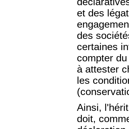
déclarative
et des légat
engagement 
des société
certaines i
compter du 1
à attester 
les conditio
(conservati
Ainsi, l'héri
doit, comme