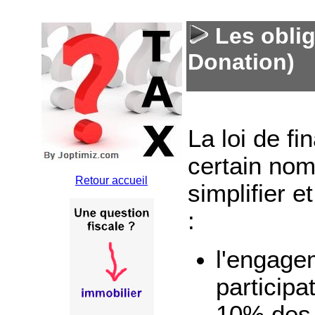
Les oblig
Donation)
La loi de f
certain nom
Retour accueil
simplifier et
:
l'engagem
participa
10% des 