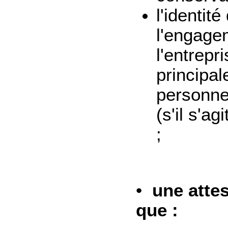
l'identit
l'engage
l'entrepr
principale
personne)
(s'il s'a
;
•
une attes
que :