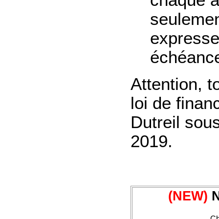
chaque a
seulemen
expresse 
échéance
Attention, 
loi de fina
Dutreil sous
2019.
(NEW)
N
Ch