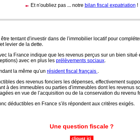
Et n'oubliez pas ... notre
bilan fiscal expatriation
!
t être tentant d'investir dans de l'immobilier locatif pour complét
fet levier de la dette.
vec la France indique que les revenus perçus sur un bien situ
eptions) avec en plus les
prélèvements sociaux
.
endant la même qu'un
résident fiscal français
.
tibles des revenus fonciers les dépenses, effectivement suppor
tant à des immeubles ou parties d'immeubles dont les revenus s
agées en vue de l'acquisition ou de la conservation du revenu f
onc déductibles en France s'ils répondent aux critères exigés.
Une question fiscale ?