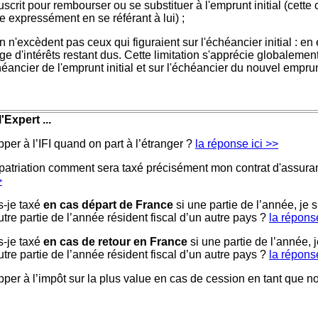
uscrit pour rembourser ou se substituer à l'emprunt initial (cett
e expressément en se référant à lui) ;
 n'excèdent pas ceux qui figuraient sur l'échéancier initial : en ef
rge d'intérêts restant dus. Cette limitation s'apprécie globalem
héancier de l'emprunt initial et sur l'échéancier du nouvel emprun
'Expert ...
per à l’IFI quand on part à l’étranger ?
la réponse ici >>
patriation comment sera taxé précisément mon contrat d'assur
>
-je taxé
en cas départ de France
si une partie de l’année, je s
autre partie de l’année résident fiscal d’un autre pays ?
la réponse
-je taxé
en cas de retour en France
si une partie de l’année, j
autre partie de l’année résident fiscal d’un autre pays ?
la réponse
per à l’impôt sur la plus value en cas de cession en tant que n